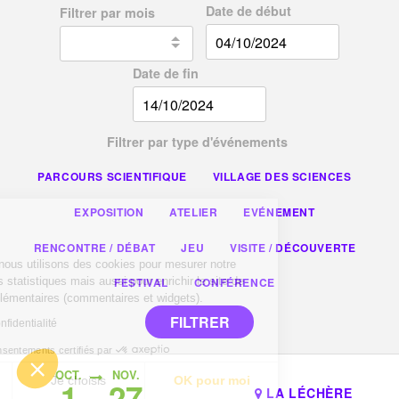
Date de début
Filtrer par mois
Date de fin
Filtrer par type d'événements
PARCOURS SCIENTIFIQUE
VILLAGE DES SCIENCES
EXPOSITION
ATELIER
EVÉNEMENT
es
RENCONTRE / DÉBAT
JEU
VISITE / DÉCOUVERTE
ences, nous utilisons des cookies pour mesurer notre
ablir des statistiques mais aussi pour enrichir le site de
FESTIVAL
CONFÉRENCE
tés supplémentaires (commentaires et widgets).
FILTRER
que de confidentialité
Consentements certifiés par
OCT.
NOV.
rci
Je choisis
OK pour moi
1
27
LA LÉCHÈRE