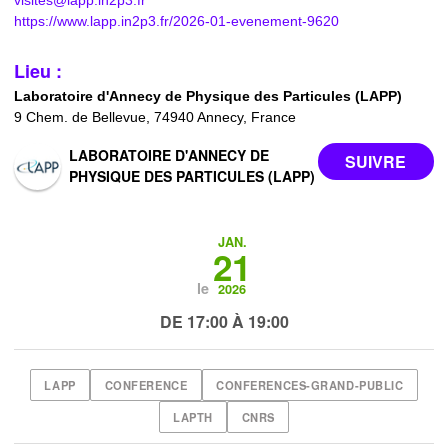
https://www.lapp.in2p3.fr/2026-01-evenement-9620
Lieu :
Laboratoire d'Annecy de Physique des Particules (LAPP)
9 Chem. de Bellevue, 74940 Annecy, France
LABORATOIRE D'ANNECY DE
PHYSIQUE DES PARTICULES (LAPP)
JAN.
21
le
2026
DE 17:00 À 19:00
LAPP
CONFERENCE
CONFERENCES-GRAND-PUBLIC
LAPTH
CNRS