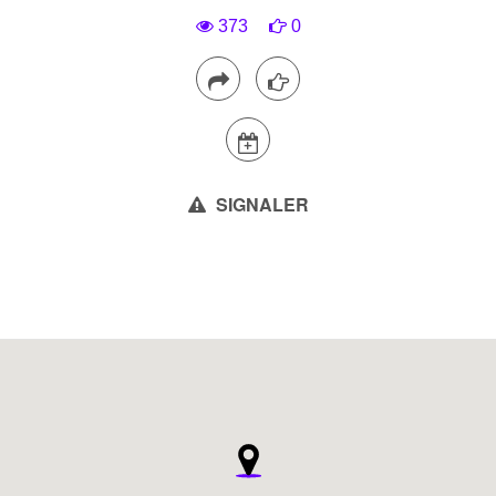
373
0
SIGNALER