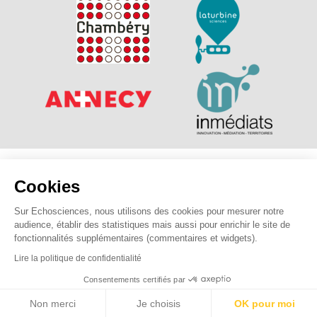
Explorer, s’exprimer, rentrer en contact : Echosciences
Cookies
Savoie Mont Blanc est le réseau social des amateurs de
sciences et de technologies des Savoie.
Sur Echosciences, nous utilisons des cookies pour mesurer notre
audience, établir des statistiques mais aussi pour enrichir le site de
Pour nous contacter :
contact@echosciences-savoie-mont-
fonctionnalités supplémentaires (commentaires et widgets).
blanc.fr
Lire la politique de confidentialité
Consentements certifiés par
Mentions légales
|
Politique de confidentialité
|
CGU
|
Ligne éditoriale
Non merci
Je choisis
OK pour moi