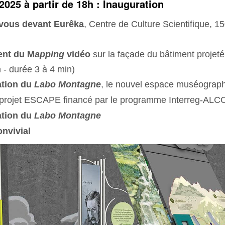
025 à partir de 18h : Inauguration
-vous devant Eurêka
, Centre de Culture Scientifique, 15
ent du M
apping
vidéo
sur la façade du bâtiment projeté
n - durée 3 à 4 min)
ation du
Labo Montagne
, le nouvel espace muséograph
u projet ESCAPE financé par le programme Interreg-AL
ation du
Labo Montagne
onvivial