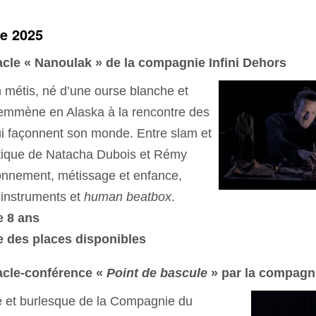
e 2025
acle « Nanoulak » de la compagnie Infini Dehors
 métis, né d’une ourse blanche et
s emmène en Alaska à la rencontre des
i façonnent son monde. Entre slam et
étique de Natacha Dubois et Rémy
ronnement, métissage et enfance,
 instruments et
human beatbox
.
e 8 ans
te des places disponibles
acle-conférence «
Point de bascule
» par la compagni
e et burlesque de la Compagnie du