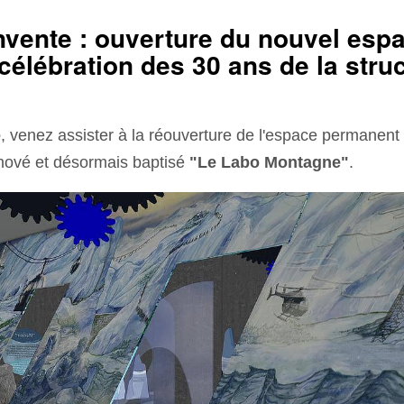
nvente : ouverture du nouvel esp
célébration des 30 ans de la struc
e
, venez assister à la réouverture de l'espace permanent
énové et désormais baptisé
"Le Labo Montagne"
.