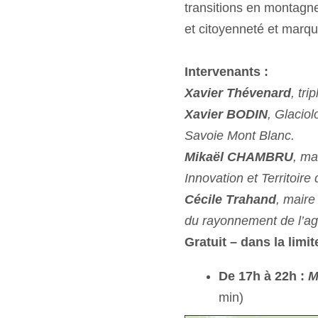
transitions en montagne
et citoyenneté et marqu
Intervenants :
Xavier Thévenard
, tr
Xavier BODIN
, Glacio
Savoie Mont Blanc.
Mikaël CHAMBRU
, ma
Innovation et Territoir
Cécile Trahand
, maire
du rayonnement de l’a
Gratuit – dans la limi
De 17h à 22h :
M
min)