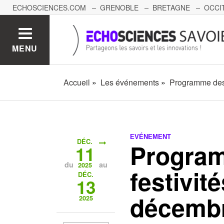
ECHOSCIENCES.COM
GRENOBLE
BRETAGNE
OCCI
AUVERGNE
GRAND-EST
BOURGOGNE-FRANCHE-C
MENU
Accueil
Les événements
Programme des 
EVÉNEMENT
DÉC.
Program
11
du
au
2025
festivit
DÉC.
13
décemb
2025