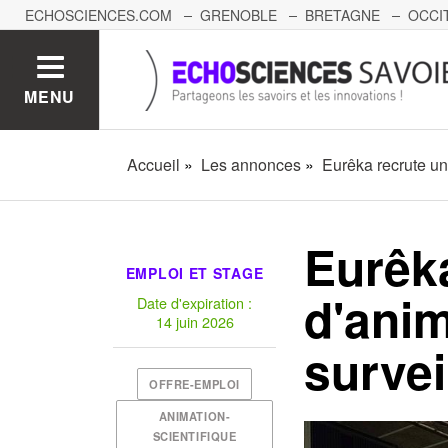
ECHOSCIENCES.COM
GRENOBLE
BRETAGNE
OCCI
AUVERGNE
GRAND-EST
BOURGOGNE-FRANCHE-C
MENU
Accueil
Les annonces
Eurêka recrute un
Eurêka
EMPLOI ET STAGE
d'anim
Date d'expiration :
14 juin 2026
survei
OFFRE-EMPLOI
ANIMATION-
SCIENTIFIQUE