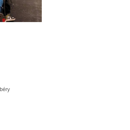
mbéry
y