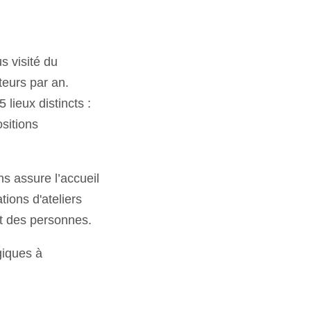
s visité du
teurs par an.
lieux distincts :
ositions
ns assure l’accueil
tions d'ateliers
 et des personnes.
giques à