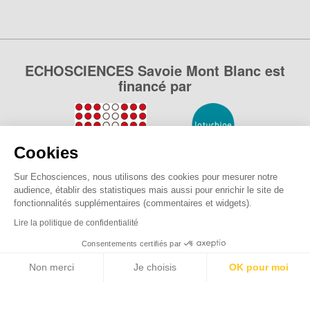
ECHOSCIENCES Savoie Mont Blanc est
financé par
Cookies
Sur Echosciences, nous utilisons des cookies pour mesurer notre
audience, établir des statistiques mais aussi pour enrichir le site de
fonctionnalités supplémentaires (commentaires et widgets).
Lire la politique de confidentialité
Consentements certifiés par
Non merci
Je choisis
OK pour moi
Explorer, s’exprimer, rentrer en contact : Echosciences
Savoie Mont Blanc est le réseau social des amateurs de
Axeptio consent
Plateforme de Gestion du Consentement : Personnalisez vos O
sciences et de technologies des Savoie.