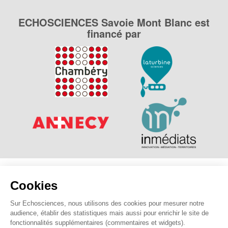
ECHOSCIENCES Savoie Mont Blanc est
financé par
Explorer, s’exprimer, rentrer en contact : Echosciences
Cookies
Savoie Mont Blanc est le réseau social des amateurs de
sciences et de technologies des Savoie.
Sur Echosciences, nous utilisons des cookies pour mesurer notre
audience, établir des statistiques mais aussi pour enrichir le site de
Pour nous contacter :
contact@echosciences-savoie-mont-
fonctionnalités supplémentaires (commentaires et widgets).
blanc.fr