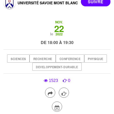
UNIVERSITÉ SAVOIE MONT BLANC
NOV.
22
le
2022
DE 18:00 À 19:30
SCIENCES
RECHERCHE
CONFERENCE
PHYSIQUE
DEVELOPPEMENT-DURABLE
1523
0