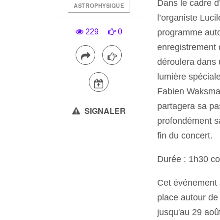
Dans le cadre d
ASTROPHYSIQUE
l’organiste Lucil
programme autou
229
0
enregistrement d
déroulera dans 
lumière spécial
Fabien Waksman
partagera sa pa
SIGNALER
profondément sa
fin du concert.
Durée : 1h30 co
Cet événement s
place autour de 
jusqu'au 29 aoû