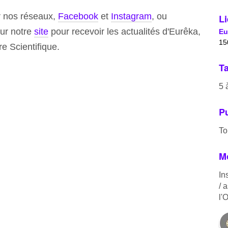
r nos réseaux,
Facebook
et
Instagram
, ou
Li
sur notre
site
pour recevoir les actualités d'Eurêka,
Eu
15
e Scientifique.
Ta
5 
Pu
To
Mo
In
/ 
l'