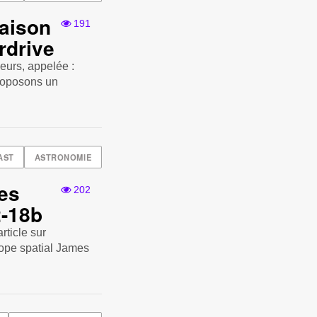
Saison
191
erdrive
eurs, appelée :
proposons un
AST
ASTRONOMIE
Les
202
2-18b
rticle sur
cope spatial James