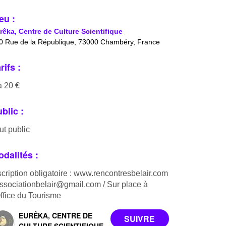
eu :
rêka, Centre de Culture Scientifique
0 Rue de la République, 73000 Chambéry, France
rifs :
à 20 €
blic :
ut public
dalités :
scription obligatoire : www.rencontresbelair.com
associationbelair@gmail.com / Sur place à
Office du Tourisme
EURÊKA, CENTRE DE