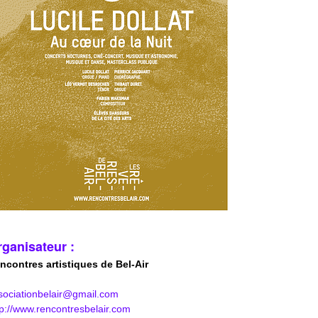
ganisateur :
ncontres artistiques de Bel-Air
sociationbelair@gmail.com
tp://www.rencontresbelair.com