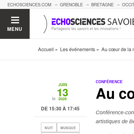
ECHOSCIENCES.COM
GRENOBLE
BRETAGNE
OCCI
AUVERGNE
GRAND-EST
BOURGOGNE-FRANCHE-C
MENU
Accueil
Les événements
Au cœur de la n
CONFÉRENCE
JUIN
Au cœ
13
le
2026
DE 15:30 À 17:45
Conférence-conc
artistiques de Be
NUIT
MUSQUE