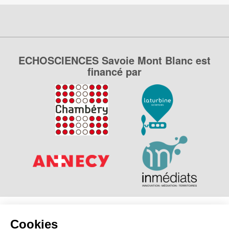
ECHOSCIENCES Savoie Mont Blanc est
financé par
Explorer, s’exprimer, rentrer en contact : Echosciences
Cookies
Savoie Mont Blanc est le réseau social des amateurs de