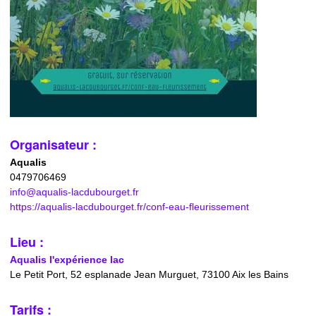
Organisateur :
Aqualis
0479706469
info@aqualis-lacdubourget.fr
https://aqualis-lacdubourget.fr/conf-eau-fleurissement
Lieu :
Aqualis l'expérience lac
Le Petit Port, 52 esplanade Jean Murguet, 73100 Aix les Bains
Tarifs :