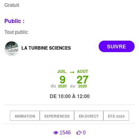
Gratuit
Public :
Tout public
LA TURBINE SCIENCES
JUIL.
AOÛT
9
27
du
au
2020
2020
DE 10:00 À 12:00
ANIMATION
EXPERIENCES
EN-DIRECT
ETE-2020
1546
0