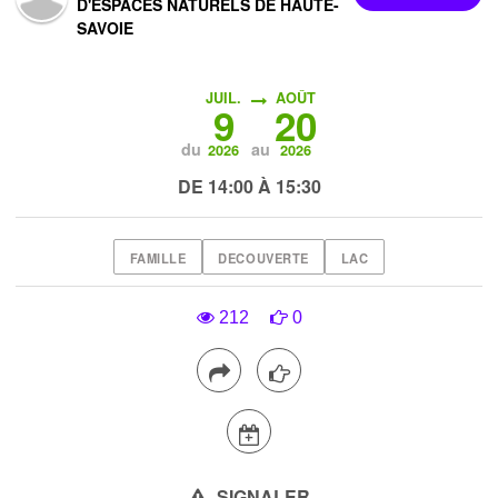
D'ESPACES NATURELS DE HAUTE-
SAVOIE
JUIL.
AOÛT
9
20
du
au
2026
2026
DE 14:00 À 15:30
FAMILLE
DECOUVERTE
LAC
212
0
SIGNALER