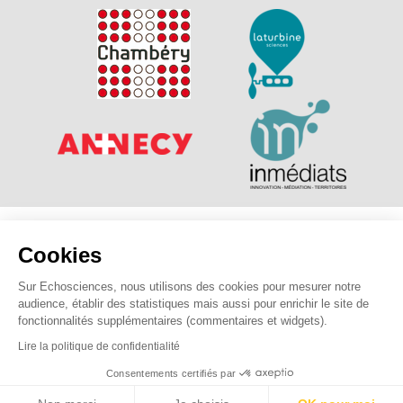
Explorer, s’exprimer, rentrer en contact : Echosciences
Cookies
Savoie Mont Blanc est le réseau social des amateurs de
sciences et de technologies des Savoie.
Sur Echosciences, nous utilisons des cookies pour mesurer notre
audience, établir des statistiques mais aussi pour enrichir le site de
Pour nous contacter :
contact@echosciences-savoie-mont-
fonctionnalités supplémentaires (commentaires et widgets).
blanc.fr
Lire la politique de confidentialité
Consentements certifiés par
Mentions légales
|
Politique de confidentialité
|
CGU
|
Ligne éditoriale