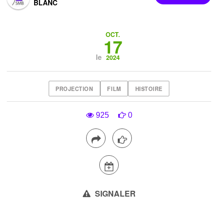
BLANC
OCT.
17
le
2024
PROJECTION
FILM
HISTOIRE
925
0
SIGNALER