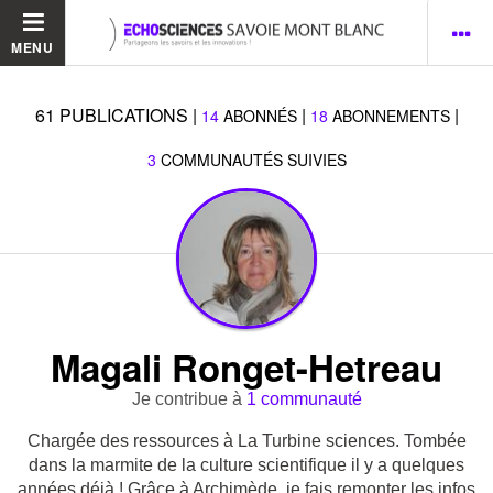
MENU
61
PUBLICATIONS
|
|
|
14
ABONNÉS
18
ABONNEMENTS
3
COMMUNAUTÉS SUIVIES
Magali Ronget-Hetreau
Je contribue à
1 communauté
Chargée des ressources à La Turbine sciences. Tombée
dans la marmite de la culture scientifique il y a quelques
années déjà ! Grâce à Archimède, je fais remonter les infos