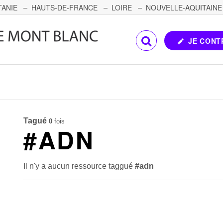
TANIE
HAUTS-DE-FRANCE
LOIRE
NOUVELLE-AQUITAINE
OMTÉ
CORSE
PAYS DE LA LOIRE
JE CONT
Tagué
0
fois
#ADN
Il n'y a aucun ressource taggué
#adn