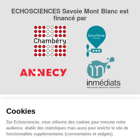
ECHOSCIENCES Savoie Mont Blanc est
financé par
Explorer, s’exprimer, rentrer en contact : Echosciences
Cookies
Savoie Mont Blanc est le réseau social des amateurs de
sciences et de technologies des Savoie.
Sur Echosciences, nous utilisons des cookies pour mesurer notre
audience, établir des statistiques mais aussi pour enrichir le site de
Pour nous contacter :
contact@echosciences-savoie-mont-
fonctionnalités supplémentaires (commentaires et widgets).
blanc.fr