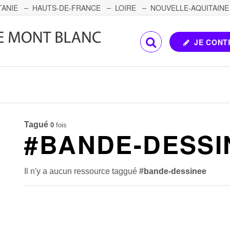
TANIE
HAUTS-DE-FRANCE
LOIRE
NOUVELLE-AQUITAINE
OMTÉ
CORSE
PAYS DE LA LOIRE
JE CONT
Tagué
0
fois
#BANDE-DESSI
Il n'y a aucun ressource taggué
#bande-dessinee