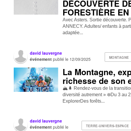
DÉCOUVERTE DE
FORESTIÈRE EN
Avec Asters. Sortie découverte.
ANNECY. Adultes/ enfants à parti
adaptée...
david lauvergne
MONTAGNE
événement
publié le
12/09/2025
La Montagne, exp
richesse de son
🏔️🌲 Rendez -vous de la trans
diversité autrement » ❄️ Du 3 au
Explorer Des forêts...
david lauvergne
TERRE-UNIVERS-ESPACE
événement
publié le