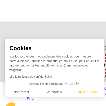
E
Cookies
Sur Echosciences, nous utilisons des cookies pour mesurer
notre audience, établir des statistiques mais aussi pour enrichir le
site de fonctionnalités supplémentaires (commentaires et
widgets).
Lire la politique de confidentialité
Consentements certifiés par
Explorer, s’exprimer, rentrer en contact : Ech
Non merci
Je choisis
OK pour moi
est le réseau social des amateurs de sciences 
Savoie.
Axeptio consent
Plateforme de Gestion du Consentement : Personnalisez vo