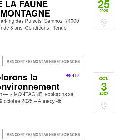
25
 LA FAUNE
 MONTAGNE
2025
 Parking des Puisots, Semnoz, 74000
r de 8 ans. Conditions : Tenue
RENCONTRESMONTAGNESETSCIENCES
lorons la
412
OCT.
3
 environnement
2025
ition — « MONTAGNE, explorons sa
 29 octobre 2025 – Annecy 📚
RENCONTRESMONTAGNESETSCIENCES