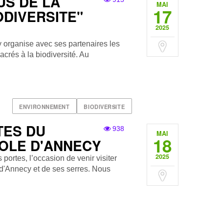
US DE LA
MAI
17
ODIVERSITE"
2025
y organise avec ses partenaires les
acrés à la biodiversité. Au
ENVIRONNEMENT
BIODIVERSITE
TES DU
938
MAI
18
OLE D'ANNECY
2025
portes, l’occasion de venir visiter
 d'Annecy et de ses serres. Nous