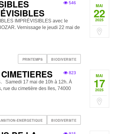
SIBLES
546
MAI
22
RÉVISIBLES
2025
IBLES IMPRÉVISIBLES avec le
e BOZAR. Vernissage le jeudi 22 mai de
PRINTEMPS
BIODIVERSITE
 CIMETIERES
823
MAI
17
amedi 17 mai de 10h à 12h. À
s, rue du cimetière des Iles, 74000
2025
ANSITION-ENERGETIQUE
BIODIVERSITE
915