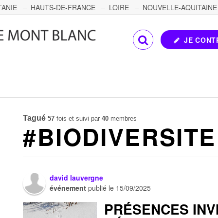
TANIE
HAUTS-DE-FRANCE
LOIRE
NOUVELLE-AQUITAINE
OMTÉ
CORSE
PAYS DE LA LOIRE
JE CONT
Tagué
57
fois et suivi par
40
membres
#BIODIVERSITE
david lauvergne
événement
publié le
15/09/2025
PRÉSENCES INVI