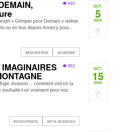
DEMAIN,
410
OCT.
5
ture
2025
 projet « Grimper pour Demain » relève
 vélo ou en bus depuis Annecy pour...
IMAGINAIRES
JEUNESSE
IMAGINAIRES
352
OCT.
15
MONTAGNE
2025
refuge, évasion… comment voit-on la
 souhaite-t-on vraiment pour nos
BIODIVERSITE
ARTS-SCIENCES