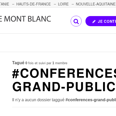
TANIE
HAUTS-DE-FRANCE
LOIRE
NOUVELLE-AQUITAINE
OMTÉ
CORSE
PAYS DE LA LOIRE
JE CONT
Tagué
0
fois et suivi par
1
membre
#CONFERENCE
GRAND-PUBLI
Il n'y a aucun dossier taggué
#conferences-grand-publ