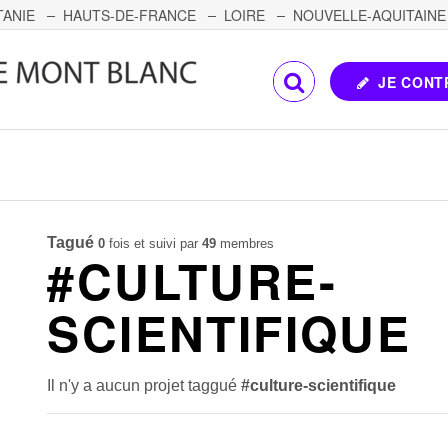
TANIE
HAUTS-DE-FRANCE
LOIRE
NOUVELLE-AQUITAINE
OMTÉ
CORSE
PAYS DE LA LOIRE
JE CONT
Tagué
0
fois et suivi par
49
membres
#CULTURE-
SCIENTIFIQUE
Il n'y a aucun projet taggué
#culture-scientifique