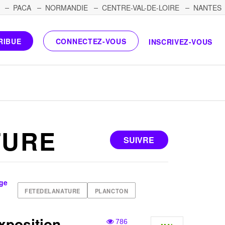
PACA
NORMANDIE
CENTRE-VAL-DE-LOIRE
NANTES
RIBUE
CONNECTEZ-VOUS
INSCRIVEZ-VOUS
TURE
SUIVRE
ège
FETEDELANATURE
PLANCTON
xposition
786