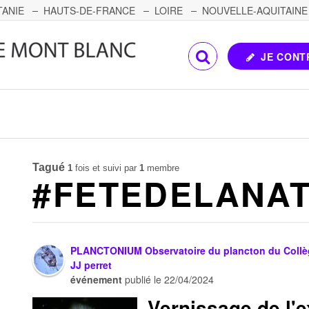
TANIE
HAUTS-DE-FRANCE
LOIRE
NOUVELLE-AQUITAINE
OMTÉ
CORSE
PAYS DE LA LOIRE
JE CONT
Tagué
1
fois et suivi par
1
membre
#FETEDELANA
PLANCTONIUM Observatoire du plancton du Coll
JJ perret
événement
publié le
22/04/2024
Vernissage de l'e