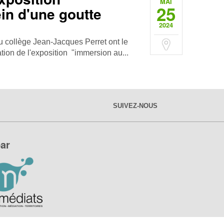
MAI
25
in d'une goutte
2024
du collège Jean-Jacques Perret ont le
ration de l'exposition "immersion au...
SUIVEZ-NOUS
ar