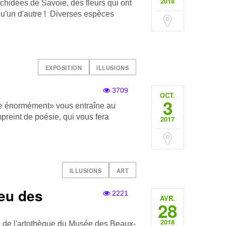
2018
rchidées de Savoie, des fleurs qui ont
lqu'un d'autre ! Diverses espèces
EXPOSITION
ILLUSIONS
3709
OCT.
3
mpe énormément» vous entraîne au
preint de poésie, qui vous fera
2017
ILLUSIONS
ART
jeu des
2221
AVR.
28
2018
e de l'artothèque du Musée des Beaux-