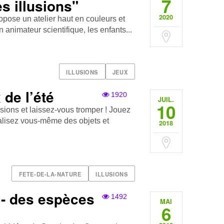
7
s illusions"
2020
ropose un atelier haut en couleurs et
animateur scientifique, les enfants...
ILLUSIONS
JEUX
 de l’été
1920
JUIL.
10
ions et laissez-vous tromper ! Jouez
éalisez vous-même des objets et
2018
FETE-DE-LA-NATURE
ILLUSIONS
 - des espèces
1492
MAI
6