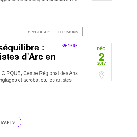
SPECTACLE
ILLUSIONS
séquilibre :
1696
DÉC.
2
istes d’Arc en
2017
N CIRQUE, Centre Régional des Arts
glages et acrobaties, les artistes
IVANTS