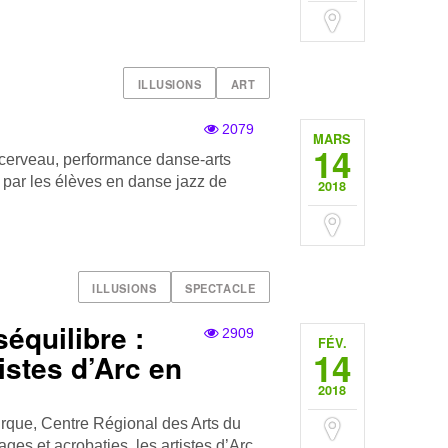
ILLUSIONS
ART
2079
MARS
14
cerveau, performance danse-arts
 par les élèves en danse jazz de
2018
ILLUSIONS
SPECTACLE
séquilibre :
2909
FÉV.
14
istes d’Arc en
2018
cirque, Centre Régional des Arts du
es et acrobaties, les artistes d’Arc