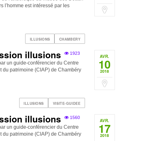
s l'homme est intéressé par les
ILLUSIONS
CHAMBERY
ssion illusions
1923
AVR.
10
par un guide-conférencier du Centre
e et du patrimoine (CIAP) de Chambéry
2018
ILLUSIONS
VISITE-GUIDEE
ssion illusions
1560
AVR.
17
par un guide-conférencier du Centre
e et du patrimoine (CIAP) de Chambéry
2018