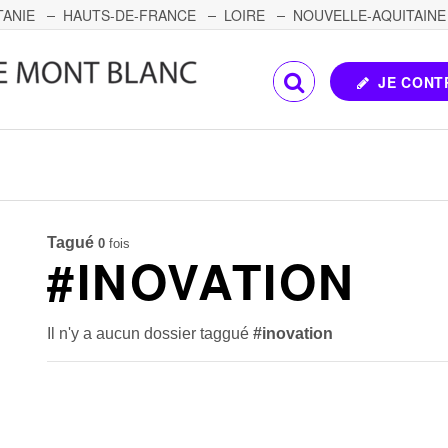
TANIE
HAUTS-DE-FRANCE
LOIRE
NOUVELLE-AQUITAINE
OMTÉ
CORSE
PAYS DE LA LOIRE
JE CONT
Tagué
0
fois
#INOVATION
Il n'y a aucun dossier taggué
#inovation