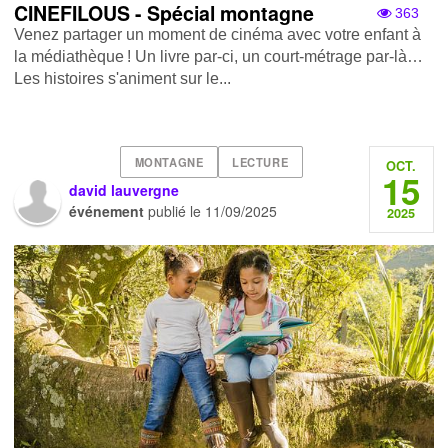
CINEFILOUS - Spécial montagne
363
Venez partager un moment de cinéma avec votre enfant à
la médiathèque ! Un livre par-ci, un court-métrage par-là…
Les histoires s'animent sur le...
MONTAGNE
LECTURE
OCT.
15
david lauvergne
événement
publié le
11/09/2025
2025