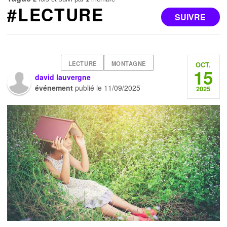
#LECTURE
SUIVRE
LECTURE
MONTAGNE
OCT.
15
david lauvergne
événement
publié le
11/09/2025
2025