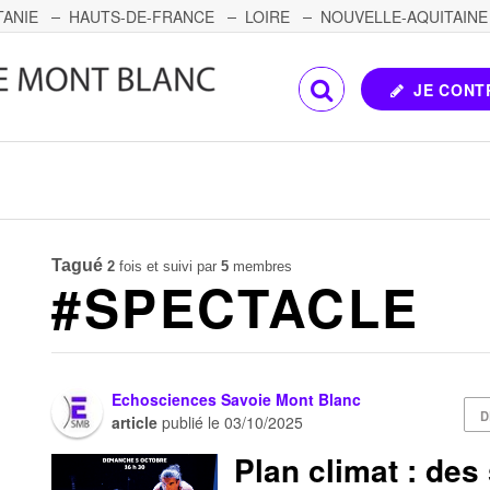
TANIE
HAUTS-DE-FRANCE
LOIRE
NOUVELLE-AQUITAINE
OMTÉ
CORSE
PAYS DE LA LOIRE
JE CONT
Tagué
2
fois et suivi par
5
membres
#SPECTACLE
Echosciences Savoie Mont Blanc
D
article
publié le
03/10/2025
Plan climat : des