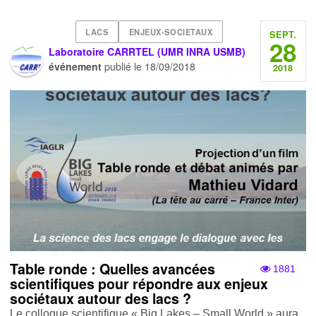
LACS
ENJEUX-SOCIETAUX
SEPT.
28
Laboratoire CARRTEL (UMR INRA USMB)
événement
publié le
18/09/2018
2018
Table ronde : Quelles avancées
1881
scientifiques pour répondre aux enjeux
sociétaux autour des lacs ?
Le colloque scientifique « Big Lakes – Small World » aura