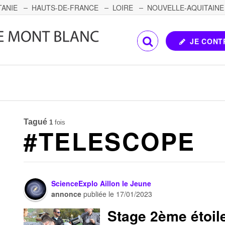
TANIE
HAUTS-DE-FRANCE
LOIRE
NOUVELLE-AQUITAINE
OMTÉ
CORSE
PAYS DE LA LOIRE
JE CONT
Tagué
1
fois
#TELESCOPE
ScienceExplo Aillon le Jeune
annonce
publiée le
17/01/2023
Stage 2ème étoile