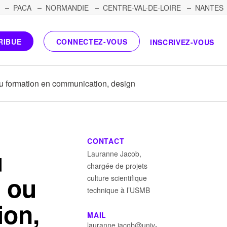
PACA
NORMANDIE
CENTRE-VAL-DE-LOIRE
NANTES
RIBUE
CONNECTEZ-VOUS
INSCRIVEZ-VOUS
 ou formation en communication, design
r
CONTACT
u
Lauranne Jacob,
chargée de projets
t ou
culture scientifique
technique à l’USMB
ion,
MAIL
lauranne.jacob@univ-