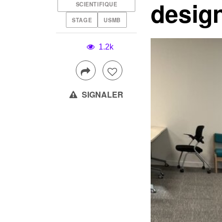
desig
SCIENTIFIQUE
STAGE
USMB
1.2k
SIGNALER