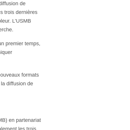
diffusion de
es trois dernières
mpleur. L’USMB
erche.
 un premier temps,
niquer
 nouveaux formats
la diffusion de
MB) en partenariat
lement les trois