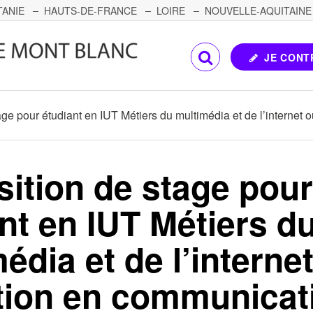
TANIE
HAUTS-DE-FRANCE
LOIRE
NOUVELLE-AQUITAINE
OMTÉ
CORSE
PAYS DE LA LOIRE
JE CONT
age pour étudiant en IUT Métiers du multimédia et de l’internet
ition de stage pou
nt en IUT Métiers d
édia et de l’interne
tion en communicat