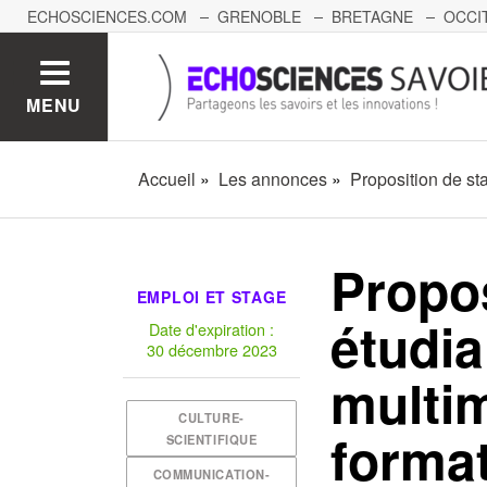
ECHOSCIENCES.COM
GRENOBLE
BRETAGNE
OCCI
AUVERGNE
GRAND-EST
BOURGOGNE-FRANCHE-C
MENU
Accueil
Les annonces
Proposition de st
Propos
EMPLOI ET STAGE
étudia
Date d'expiration :
30 décembre 2023
multim
CULTURE-
forma
SCIENTIFIQUE
COMMUNICATION-