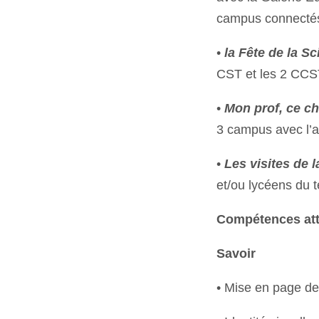
campus connectés
•
la Fête de la S
CST et les 2 CCST
•
Mon prof, ce c
3 campus avec l’a
•
Les visites de 
et/ou lycéens du te
Compétences at
Savoir
• Mise en page d