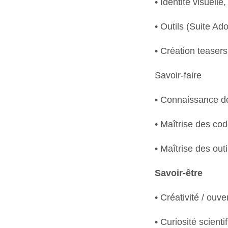
• Identité visuell
• Outils (Suite A
• Création teasers
Savoir-faire
• Connaissance de 
• Maîtrise des co
• Maîtrise des out
Savoir-être
• Créativité / ouve
• Curiosité scienti