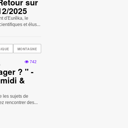
 Retour sur
/12/2025
t d'Eurêka, le
entifiques et élus...
GIQUE
MONTAGNE
s
742
ager ? " -
 midi &
 les sujets de
ez rencontrer des...