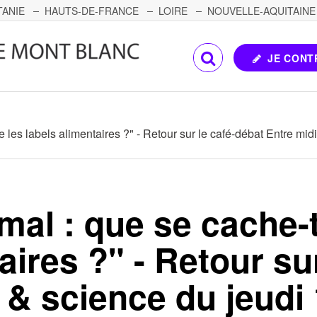
TANIE
HAUTS-DE-FRANCE
LOIRE
NOUVELLE-AQUITAINE
OMTÉ
CORSE
PAYS DE LA LOIRE
JE CONT
re les labels alimentaires ?" - Retour sur le café-débat Entre mi
mal : que se cache-t-
aires ?" - Retour su
 & science du jeudi