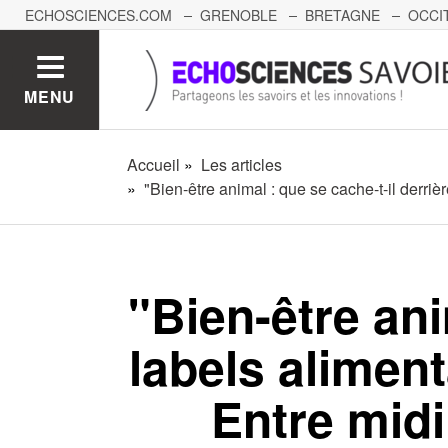
ECHOSCIENCES.COM
GRENOBLE
BRETAGNE
OCCI
AUVERGNE
GRAND-EST
BOURGOGNE-FRANCHE-C
MENU
Accueil
Les articles
"Bien-être animal : que se cache-t-il derriè
"Bien-être ani
labels aliment
Entre midi