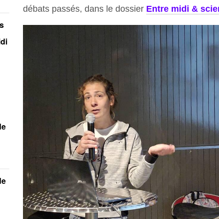
débats passés, dans le dossier
Entre midi & sci
rs
idi
de
de