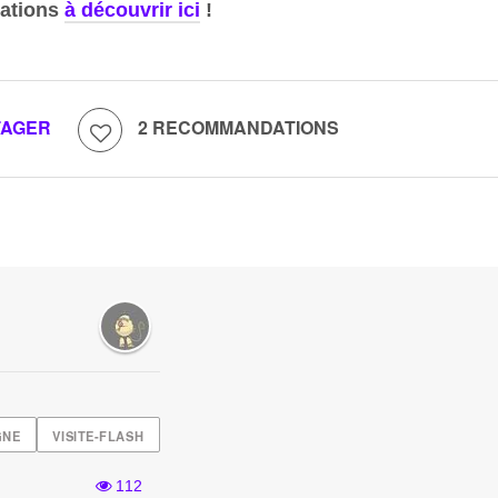
ations
à découvrir ici
!
TAGER
2 RECOMMANDATIONS
GNE
VISITE-FLASH
112