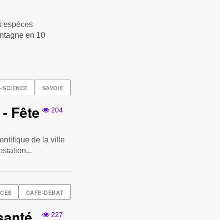
es espèces
ontagne en 10
A-SCIENCE
SAVOIE
- Fête
204
tifique de la ville
station...
NCES
CAFE-DEBAT
 santé
227