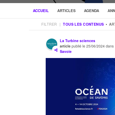
ACCUEIL
ARTICLES
AGENDA
AN
FILTRER
|
TOUS LES CONTENUS
AR
La Turbine sciences
article
publié le
25/06/2024
dans
Savoie