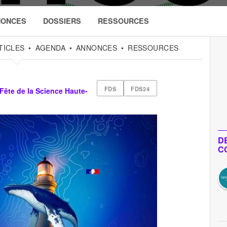
NONCES
DOSSIERS
RESSOURCES
TICLES
AGENDA
ANNONCES
RESSOURCES
FDS
FDS24
Fête de la Science Haute-
D
C