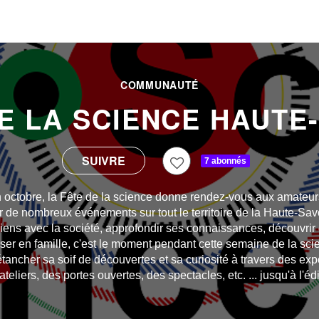
COMMUNAUTÉ
E LA SCIENCE HAUTE
7 abonnés
octobre, la Fête de la science donne rendez-vous aux amateur
r de nombreux événements sur tout le territoire de la Haute-S
 liens avec la société, approfondir ses connaissances, découvrir
user en famille, c'est le moment pendant cette semaine de la sci
tancher sa soif de découvertes et sa curiosité à travers des exp
teliers, des portes ouvertes, des spectacles, etc. ... jusqu'à l'édi