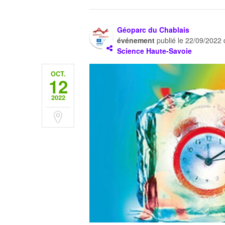
Géoparc du Chablais
événement
publié le
22/09/2022
Science Haute-Savoie
OCT.
12
2022