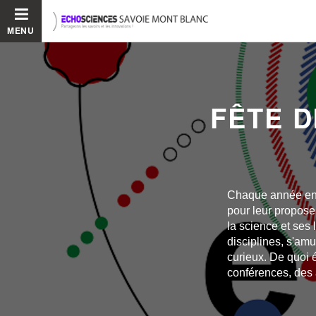
MENU
FÊTE D
Chaque année en 
pour leur propose
la science et ses
disciplines, s'am
curieux. De quoi é
conférences, des a