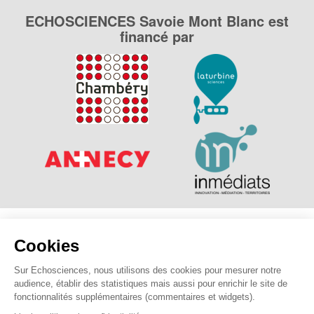
ECHOSCIENCES Savoie Mont Blanc est
financé par
Explorer, s’exprimer, rentrer en contact : Echosciences
Cookies
Savoie Mont Blanc est le réseau social des amateurs de
sciences et de technologies des Savoie.
Sur Echosciences, nous utilisons des cookies pour mesurer notre
audience, établir des statistiques mais aussi pour enrichir le site de
Pour nous contacter :
contact@echosciences-savoie-mont-
fonctionnalités supplémentaires (commentaires et widgets).
blanc.fr