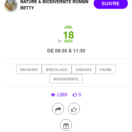
NATURE & BIODIVERSITÉ RONSIN
BETTY
JAN.
18
le
2023
DE 09:30 À 11:30
NICHOIRS
BRICOLAGE
OISEAUX
FAUNE
BIODIVERSITE
1389
0