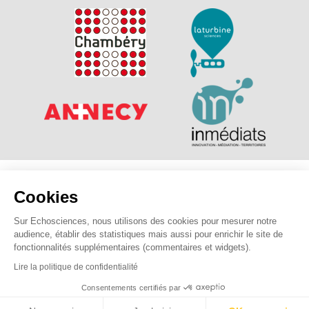
Explorer, s’exprimer, rentrer en contact : Echosciences
Cookies
Savoie Mont Blanc est le réseau social des amateurs de
sciences et de technologies des Savoie.
Sur Echosciences, nous utilisons des cookies pour mesurer notre
audience, établir des statistiques mais aussi pour enrichir le site de
Pour nous contacter :
contact@echosciences-savoie-mont-
fonctionnalités supplémentaires (commentaires et widgets).
blanc.fr
Lire la politique de confidentialité
Consentements certifiés par
Mentions légales
|
Politique de confidentialité
|
CGU
|
Ligne éditoriale