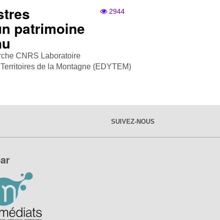
stres
2944
un patrimoine
nu
rche CNRS Laboratoire
Territoires de la Montagne (EDYTEM)
SUIVEZ-NOUS
ar