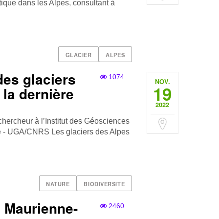
ique dans les Alpes, consultant à
GLACIER
ALPES
des glaciers
1074
NOV.
19
 la dernière
2022
hercheur à l’Institut des Géosciences
ie - UGA/CNRS Les glaciers des Alpes
NATURE
BIODIVERSITE
a Maurienne-
2460