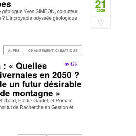
21
pes
2026
le géologue Yves SIMÉON, co-auteur
es ? L’incroyable odyssée géologique
ALPES
CHANGEMENT-CLIMATIQUE
 : « Quelles
426
hivernales en 2050 ?
e un futur désirable
s de montagne »
e Richard, Elodie Gardet, et Romain
Institut de Recherche en Gestion et