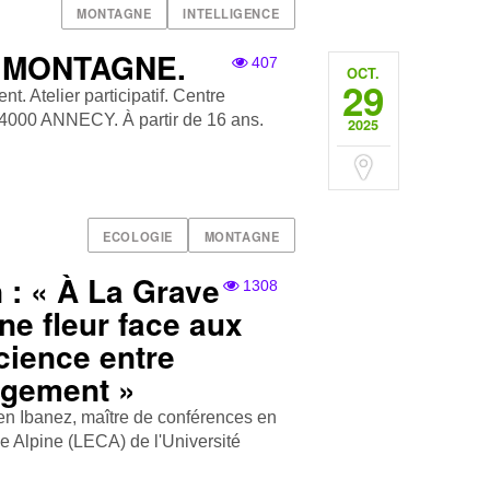
MONTAGNE
INTELLIGENCE
 MONTAGNE.
407
OCT.
29
. Atelier participatif. Centre
74000 ANNECY. À partir de 16 ans.
2025
ECOLOGIE
MONTAGNE
 : « À La Grave
1308
ne fleur face aux
science entre
gagement »
tien Ibanez, maître de conférences en
ie Alpine (LECA) de l'Université