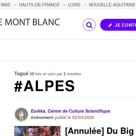
TANIE
HAUTS-DE-FRANCE
LOIRE
NOUVELLE-AQUITAINE
OMTÉ
CORSE
PAYS DE LA LOIRE
JE CONT
Tagué
10
fois et suivi par
1
membre
#ALPES
Eurêka, Centre de Culture Scientifique
événement
publié le
02/03/2026
[Annulée] Du Big