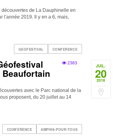
es découvertes de La Dauphinelle en
r l'année 2019. Il y en a 6, mais,
GEOFESTIVAL
CONFERENCE
Géofestival
2383
JUIL.
20
e Beaufortain
2018
́couvertes avec le Parc national de la
ous proposent, du 20 juillet au 14
CONFERENCE
AMPHIS-POUR-TOUS