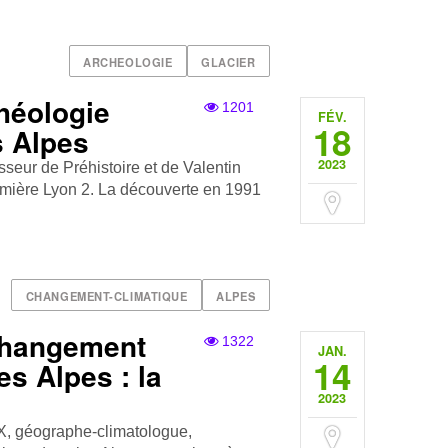
ARCHEOLOGIE
GLACIER
héologie
1201
FÉV.
18
s Alpes
2023
sseur de Préhistoire et de Valentin
Lumière Lyon 2. La découverte en 1991
CHANGEMENT-CLIMATIQUE
ALPES
changement
1322
JAN.
14
es Alpes : la
2023
, géographe-climatologue,