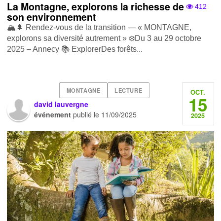
La Montagne, explorons la richesse de
412
son environnement
🏔️🌲 Rendez -vous de la transition — « MONTAGNE,
explorons sa diversité autrement » ❄️ Du 3 au 29 octobre
2025 – Annecy 📚 Explorer Des forêts...
MONTAGNE
LECTURE
OCT.
15
david lauvergne
événement
publié le
11/09/2025
2025