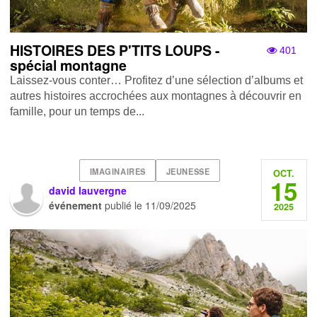
HISTOIRES DES P'TITS LOUPS -
401
spécial montagne
Laissez-vous conter… Profitez d’une sélection d’albums et
autres histoires accrochées aux montagnes à découvrir en
famille, pour un temps de...
IMAGINAIRES
JEUNESSE
OCT.
15
david lauvergne
événement
publié le
11/09/2025
2025