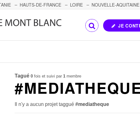
TANIE
HAUTS-DE-FRANCE
LOIRE
NOUVELLE-AQUITAINE
OMTÉ
CORSE
PAYS DE LA LOIRE
JE CONT
Tagué
0
fois et suivi par
1
membre
#MEDIATHEQU
Il n'y a aucun projet taggué
#mediatheque