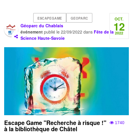
ESCAPEGAME
GEOPARC
OCT.
12
Géoparc du Chablais
événement
publié le
22/09/2022
dans
Fête de la
2022
Science Haute-Savoie
Escape Game "Recherche à risque !"
1740
à la bibliothèque de Châtel