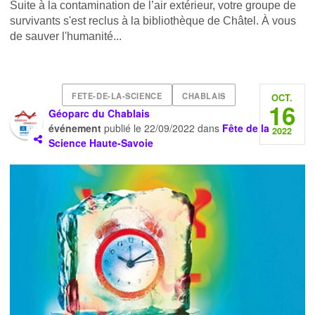
Suite à la contamination de l’air extérieur, votre groupe de
survivants s'est reclus à la bibliothèque de Châtel. À vous
de sauver l'humanité...
FETE-DE-LA-SCIENCE
CHABLAIS
OCT.
16
Géoparc du Chablais
événement
publié le
22/09/2022
dans
Fête de la
2022
Science Haute-Savoie