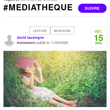
#MEDIATHEQUE
SUIVRE
LECTURE
MONTAGNE
OCT.
15
david lauvergne
événement
publié le
11/09/2025
2025