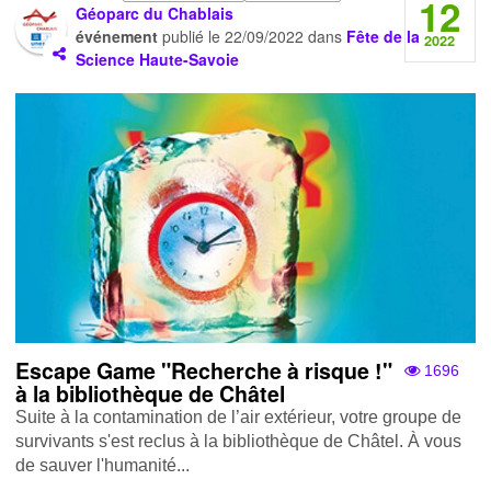
12
Géoparc du Chablais
événement
publié le
22/09/2022
dans
Fête de la
2022
Science Haute-Savoie
Escape Game "Recherche à risque !"
1696
à la bibliothèque de Châtel
Suite à la contamination de l’air extérieur, votre groupe de
survivants s'est reclus à la bibliothèque de Châtel. À vous
de sauver l'humanité...