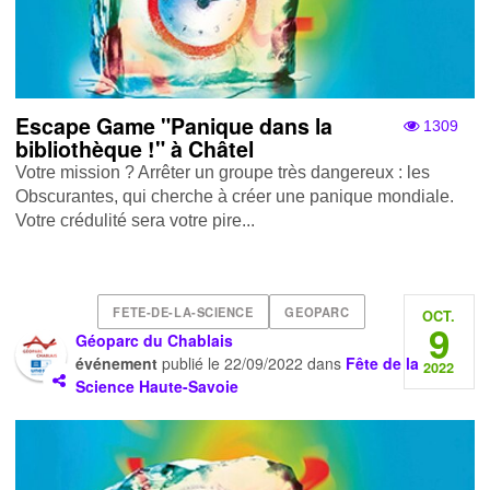
Escape Game "Panique dans la
1309
bibliothèque !" à Châtel
Votre mission ? Arrêter un groupe très dangereux : les
Obscurantes, qui cherche à créer une panique mondiale.
Votre crédulité sera votre pire...
FETE-DE-LA-SCIENCE
GEOPARC
OCT.
9
Géoparc du Chablais
événement
publié le
22/09/2022
dans
Fête de la
2022
Science Haute-Savoie