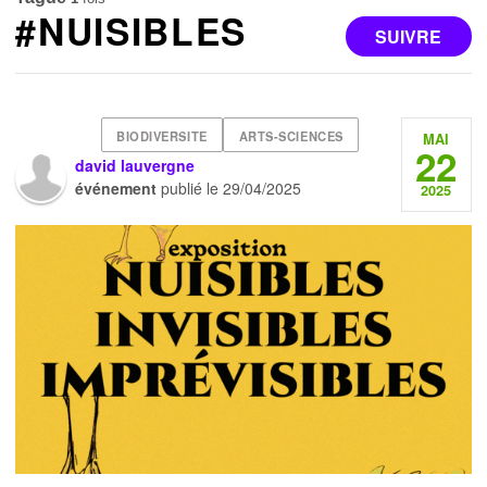
#NUISIBLES
SUIVRE
BIODIVERSITE
ARTS-SCIENCES
MAI
22
david lauvergne
événement
publié le
29/04/2025
2025