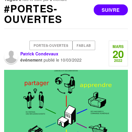
#PORTES-
SUIVRE
OUVERTES
PORTES-OUVERTES
FABLAB
MARS
20
Patrick Condevaux
événement
publié le
10/03/2022
2022