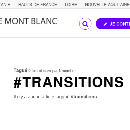
TANIE
HAUTS-DE-FRANCE
LOIRE
NOUVELLE-AQUITAINE
OMTÉ
CORSE
PAYS DE LA LOIRE
JE CONT
Tagué
0
fois et suivi par
1
membre
#TRANSITIONS
Il n'y a aucun article taggué
#transitions