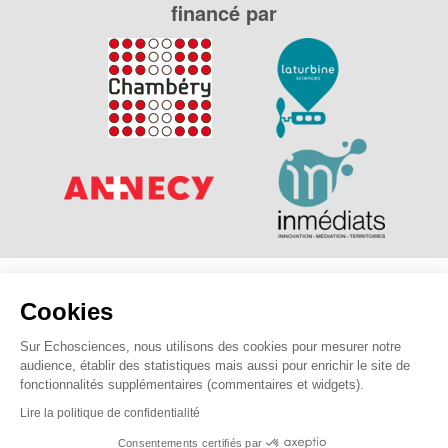
financé par
Explorer, s’exprimer, rentrer en contact : Echosciences
Cookies
Savoie Mont Blanc est le réseau social des amateurs de
sciences et de technologies des Savoie.
Sur Echosciences, nous utilisons des cookies pour mesurer notre
audience, établir des statistiques mais aussi pour enrichir le site de
Pour nous contacter :
contact@echosciences-savoie-mont-
fonctionnalités supplémentaires (commentaires et widgets).
blanc.fr
Lire la politique de confidentialité
Consentements certifiés par