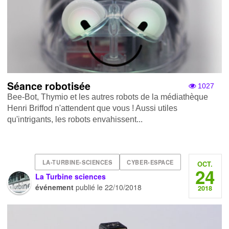
Séance robotisée
1027
Bee-Bot, Thymio et les autres robots de la médiathèque
Henri Briffod n'attendent que vous ! Aussi utiles
qu'intrigants, les robots envahissent...
LA-TURBINE-SCIENCES
CYBER-ESPACE
OCT.
24
La Turbine sciences
événement
publié le
22/10/2018
2018