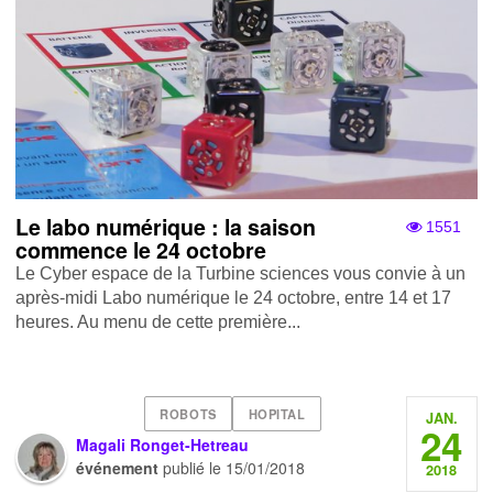
Le labo numérique : la saison
1551
commence le 24 octobre
Le Cyber espace de la Turbine sciences vous convie à un
après-midi Labo numérique le 24 octobre, entre 14 et 17
heures. Au menu de cette première...
ROBOTS
HOPITAL
JAN.
24
Magali Ronget-Hetreau
événement
publié le
15/01/2018
2018