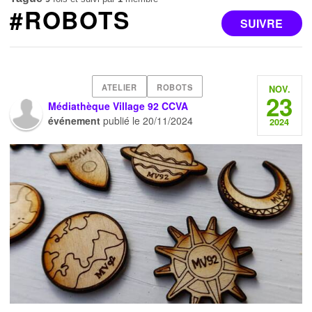
#ROBOTS
SUIVRE
ATELIER
ROBOTS
NOV.
23
Médiathèque Village 92 CCVA
événement
publié le
20/11/2024
2024