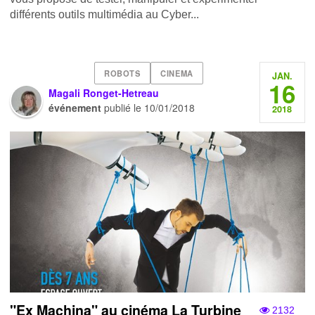
différents outils multimédia au Cyber...
ROBOTS
CINEMA
JAN.
16
Magali Ronget-Hetreau
événement
publié le
10/01/2018
2018
"Ex Machina" au cinéma La Turbine
2132