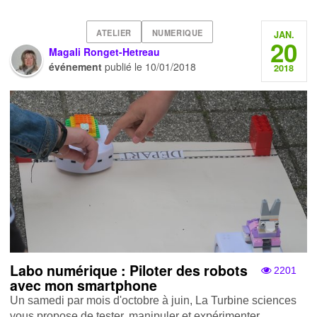
ATELIER
NUMERIQUE
JAN.
20
Magali Ronget-Hetreau
événement
publié le
10/01/2018
2018
Labo numérique : Piloter des robots
2201
avec mon smartphone
Un samedi par mois d'octobre à juin, La Turbine sciences
vous propose de tester, manipuler et expérimenter