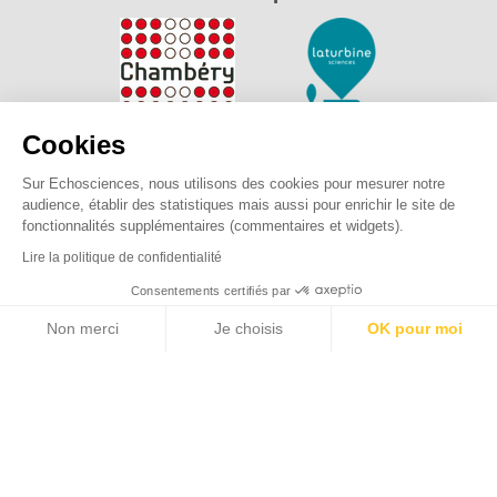
Cookies
Sur Echosciences, nous utilisons des cookies pour mesurer notre
audience, établir des statistiques mais aussi pour enrichir le site de
fonctionnalités supplémentaires (commentaires et widgets).
Lire la politique de confidentialité
Explorer, s’exprimer, rentrer en contact : Echosciences
Consentements certifiés par
Savoie Mont Blanc est le réseau social des amateurs de
Non merci
Je choisis
OK pour moi
sciences et de technologies des Savoie.
Axeptio consent
Plateforme de Gestion du Consentement : Personnalisez vos O
Pour nous contacter :
contact@echosciences-savoie-mont-
blanc.fr
Notre plateforme vous permet d'adapter et de gérer vos paramètr
Mentions légales
|
Politique de confidentialité
|
CGU