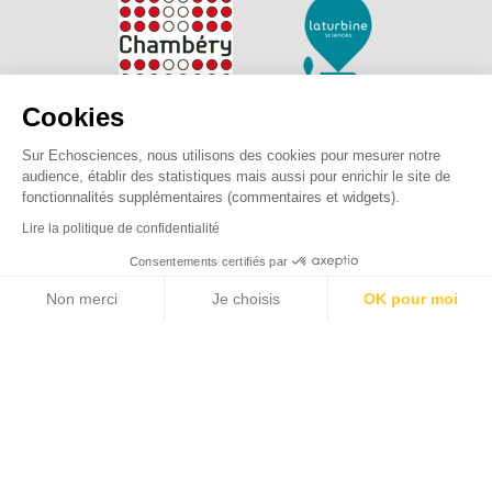
Cookies
Sur Echosciences, nous utilisons des cookies pour mesurer notre
audience, établir des statistiques mais aussi pour enrichir le site de
fonctionnalités supplémentaires (commentaires et widgets).
Lire la politique de confidentialité
Explorer, s’exprimer, rentrer en contact : Echosciences
Consentements certifiés par
Savoie Mont Blanc est le réseau social des amateurs de
Non merci
Je choisis
OK pour moi
sciences et de technologies des Savoie.
Axeptio consent
Plateforme de Gestion du Consentement : Personnalisez vos O
Pour nous contacter :
contact@echosciences-savoie-mont-
blanc.fr
Notre plateforme vous permet d'adapter et de gérer vos paramètr
Mentions légales
|
Politique de confidentialité
|
CGU
|
Ligne éditoriale