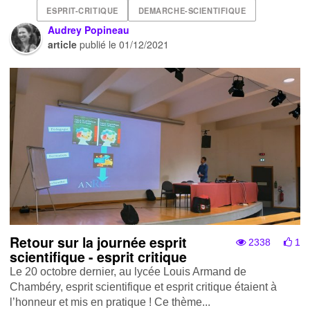
ESPRIT-CRITIQUE
DEMARCHE-SCIENTIFIQUE
Audrey Popineau
article
publié le
01/12/2021
Retour sur la journée esprit
2338
1
scientifique - esprit critique
Le 20 octobre dernier, au lycée Louis Armand de
Chambéry, esprit scientifique et esprit critique étaient à
l’honneur et mis en pratique ! Ce thème...