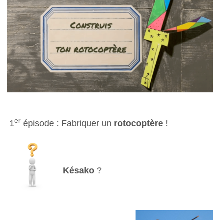
er
1
épisode : Fabriquer un
rotocoptère
!
Késako
?