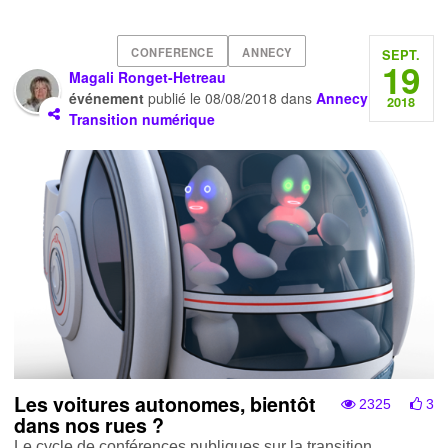
CONFERENCE
ANNECY
SEPT.
19
Magali Ronget-Hetreau
événement
publié le
08/08/2018
dans
Annecy
2018
Transition numérique
Les voitures autonomes, bientôt
2325
3
dans nos rues ?
Le cycle de conférences publiques sur la transition